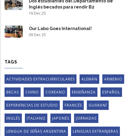
Dos estudiantes del Departamento de
Inglés becados para rendir B2
16 Dec 25
Our Labo Goes International!
09 Dec 25
TAGS
ACTIVIDADES EXTRACURRICULARES
ALEMÁN
ARMENIO
BECAS
CHINO
COREANO
ENSEÑANZA
ESPAÑOL
EXPERIENCIAS DE ESTUDIO
FRANCÉS
GUARANÍ
INGLÉS
ITALIANO
JAPONÉS
JORNADAS
LENGUA DE SEÑAS ARGENTINA
LENGUAS EXTRANJERAS