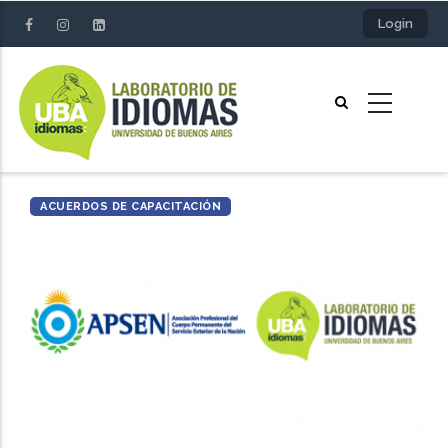
Pasar
Login
al
contenido
principal
ACUERDOS DE CAPACITACIÓN