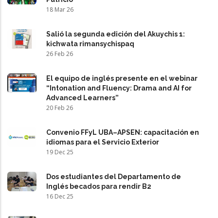
18 Mar 26
Salió la segunda edición del Akuychis 1:
kichwata rimansychispaq
26 Feb 26
El equipo de inglés presente en el webinar
“Intonation and Fluency: Drama and AI for
Advanced Learners”
20 Feb 26
Convenio FFyL UBA–APSEN: capacitación en
idiomas para el Servicio Exterior
19 Dec 25
Dos estudiantes del Departamento de
Inglés becados para rendir B2
16 Dec 25