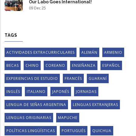
Our Labo Goes International!
09 Dec 25
TAGS
ACTIVIDADES EXTRACURRICULARES
ALEMÁN
ARMENIO
BECAS
CHINO
COREANO
ENSEÑANZA
ESPAÑOL
EXPERIENCIAS DE ESTUDIO
FRANCÉS
GUARANÍ
INGLÉS
ITALIANO
JAPONÉS
JORNADAS
LENGUA DE SEÑAS ARGENTINA
LENGUAS EXTRANJERAS
LENGUAS ORIGINARIAS
MAPUCHE
POLÍTICAS LINGÜÍSTICAS
PORTUGUÉS
QUICHUA