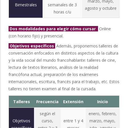
marzo, mayo,
Bimestrales
semanales de 3
agosto y octubre
horas c/u
Dos modalidades para elegir cómo cursar
Online
(con horario fijo) y presencial.
Objetivos específicos
Además, proponemos talleres de
conversación enfocados en distintos aspectos de la cultura
y la vida social del mundo francohablante: talleres de cine,
lectura de textos literarios, análisis de la realidad
francófona actual, preparación de los exámenes
internacionales, escritura, francés para el trabajo, etc. Estos
talleres no tienen examen al final de la cursada.
Talleres
Frecuencia
Extensión
Inicio
según el
enero, febrero,
Objetivos
curso,
entre 1 y 4
marzo, mayo,
específicos
entre 2 y 3
meses
julio, agosto y