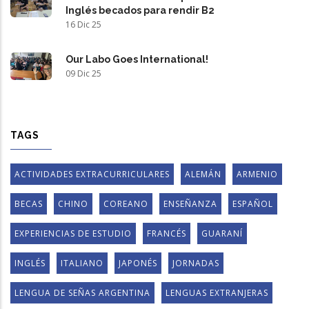
Inglés becados para rendir B2
16 Dic 25
Our Labo Goes International!
09 Dic 25
TAGS
ACTIVIDADES EXTRACURRICULARES
ALEMÁN
ARMENIO
BECAS
CHINO
COREANO
ENSEÑANZA
ESPAÑOL
EXPERIENCIAS DE ESTUDIO
FRANCÉS
GUARANÍ
INGLÉS
ITALIANO
JAPONÉS
JORNADAS
LENGUA DE SEÑAS ARGENTINA
LENGUAS EXTRANJERAS