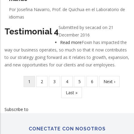
Por Josefina Navarro, Prof. de Quichua en el Laboratorio de
idiomas
Submitted by
secacad
on 21
Testimonial 4
December 2016
Read more
about
Foxin has impacted the
way our business operates, so much so that it now contributes
Testimonial
to our strategy going forward as it relates to growth, expansion,
4
and new opportunities for our clients and our employees.
Current
1
Page
2
Page
3
Page
4
Page
5
Page
6
Next
Next ›
Pagination
page
page
Last
Last »
page
Subscribe to
CONECTATE CON NOSOTROS