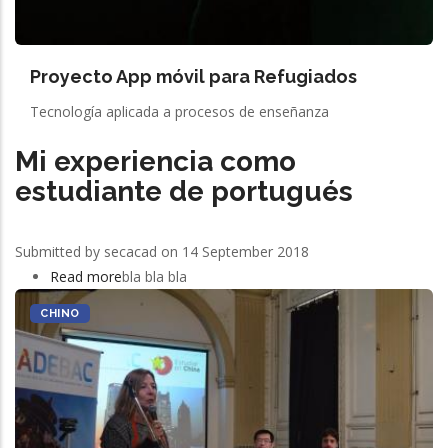
Proyecto App móvil para Refugiados
Tecnología aplicada a procesos de enseñanza
Mi experiencia como
estudiante de portugués
Submitted by
secacad
on 14 September 2018
Read more
about
bla bla bla
Mi
CHINO
experiencia
como
estudiante
de
portugués