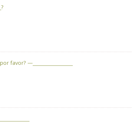
_?
2. —Boa noite. Poderia trazer o cardápio, por favor? —_________________
ar neste feriado? —_________________