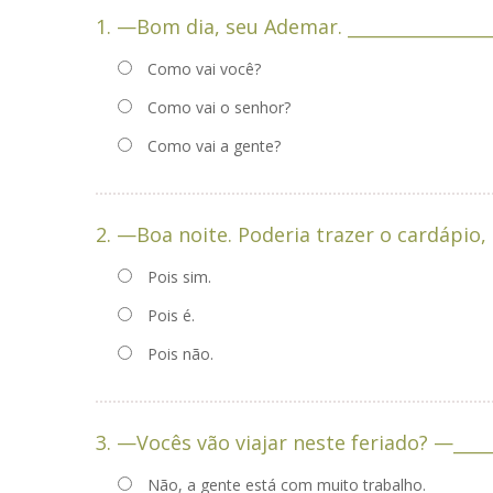
1. —Bom dia, seu Ademar. ________________
Como vai você?
Como vai o senhor?
Como vai a gente?
Pois sim.
Pois é.
Pois não.
3. —Vocês vão viaj
Não, a gente está com muito trabalho.