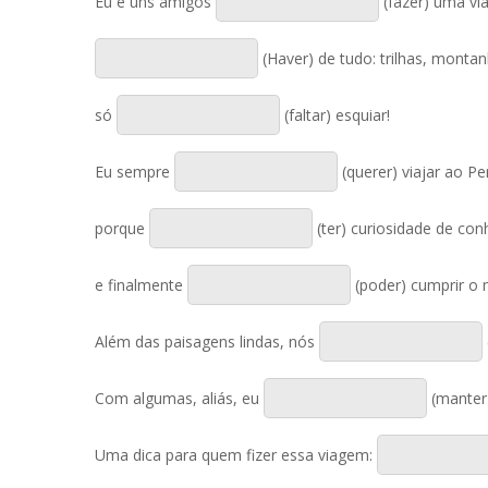
Eu e uns amigos
(fazer) uma vi
(Haver) de tudo: trilhas, montanh
só
(faltar) esquiar!
Eu sempre
(querer) viajar ao Pe
porque
(ter) curiosidade de co
e finalmente
(poder) cumprir o
Além das paisagens lindas, nós
Com algumas, aliás, eu
(manter
Uma dica para quem fizer essa viagem: