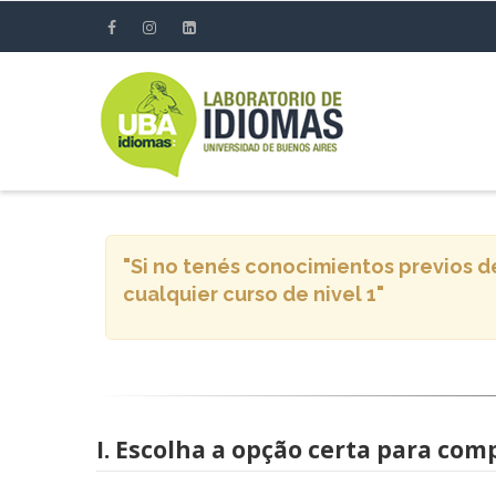
Pasar
al
contenido
principal
Mensaje
"Si no tenés conocimientos previos de
de
cualquier curso de nivel 1"
error
I. Escolha a opção certa para comp