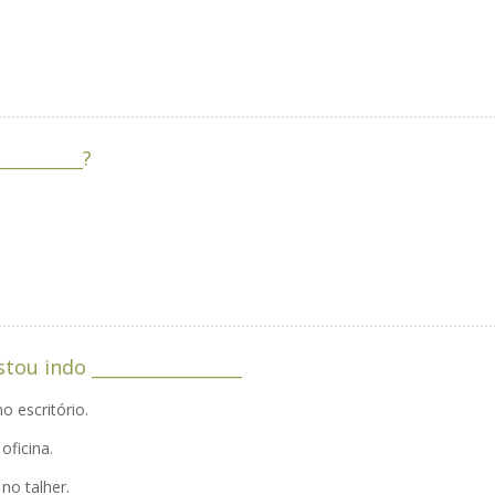
_________?
o que você está fazendo aqui? —Estou indo _________________
 escritório.
oficina.
no talher.