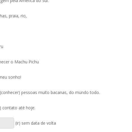
agem pela América do Sul.
as, praia, rio,
ru
nhecer o Machu Pichu
 meu sonho!
(conhecer) pessoas muito bacanas, do mundo todo.
) contato até hoje.
(ir) sem data de volta