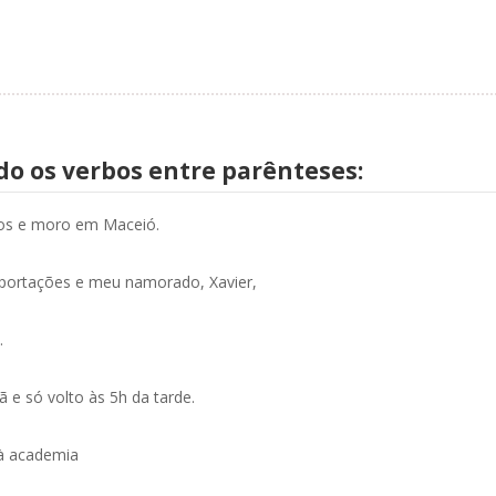
do os verbos entre parênteses:
nos e moro em Maceió.
importações e meu namorado, Xavier,
.
ã e só volto às 5h da tarde.
) à academia