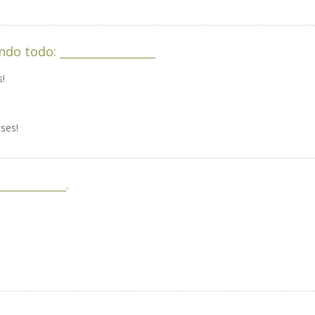
do todo: _________________
s!
ses!
___________.