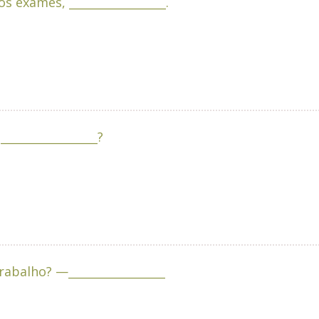
 exames, _________________.
________________?
10. —A que horas você acorda para ir ao trabalho? —_________________