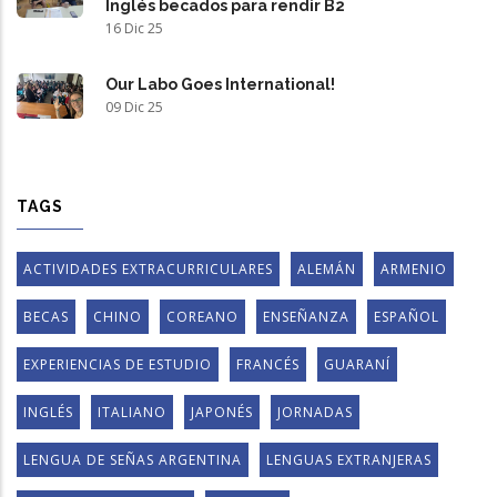
Inglés becados para rendir B2
16 Dic 25
Our Labo Goes International!
09 Dic 25
TAGS
ACTIVIDADES EXTRACURRICULARES
ALEMÁN
ARMENIO
BECAS
CHINO
COREANO
ENSEÑANZA
ESPAÑOL
EXPERIENCIAS DE ESTUDIO
FRANCÉS
GUARANÍ
INGLÉS
ITALIANO
JAPONÉS
JORNADAS
LENGUA DE SEÑAS ARGENTINA
LENGUAS EXTRANJERAS