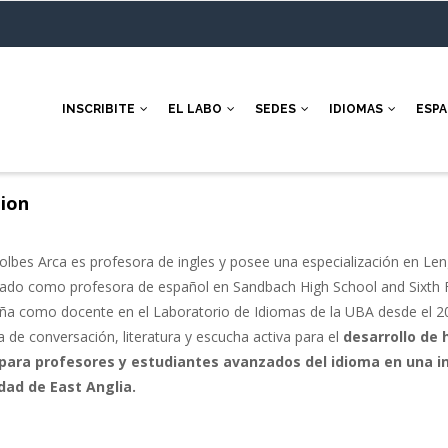
INSCRIBITE
EL LABO
SEDES
IDIOMAS
ESP
ion
Solbes Arca es profesora de ingles y posee una especialización en Leng
ado como profesora de español en Sandbach High School and Sixth Fo
a como docente en el Laboratorio de Idiomas de la UBA desde el 200
ca de conversación, literatura y escucha activa para el
desarrollo de 
para profesores y estudiantes avanzados del idioma en una in
dad de East Anglia.