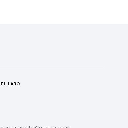
 EL LABO
r aquí tu postulación para integrar el