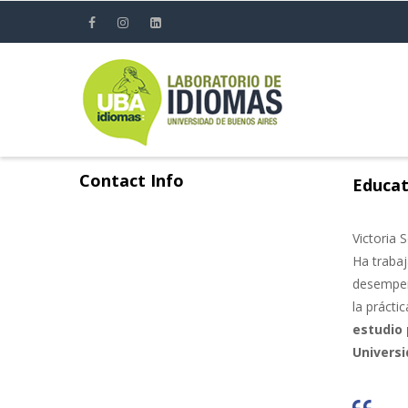
Pasar
al
contenido
principal
Contact Info
Educat
Victoria 
Ha trabaj
desempeñ
la prácti
estudio 
Universi