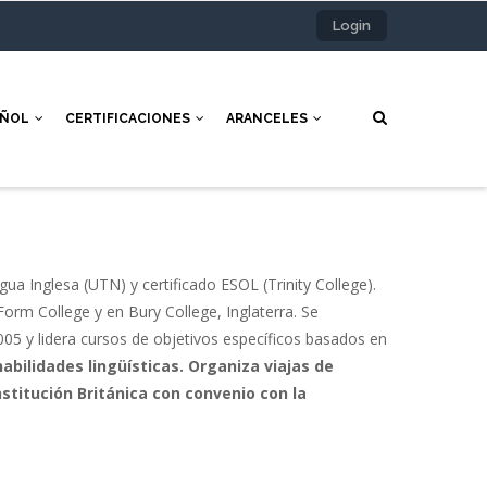
Login
AÑOL
CERTIFICACIONES
ARANCELES
ua Inglesa (UTN) y certificado ESOL (Trinity College).
rm College y en Bury College, Inglaterra. Se
5 y lidera cursos de objetivos específicos basados en
habilidades lingüísticas. Organiza viajas de
stitución Británica con convenio con la