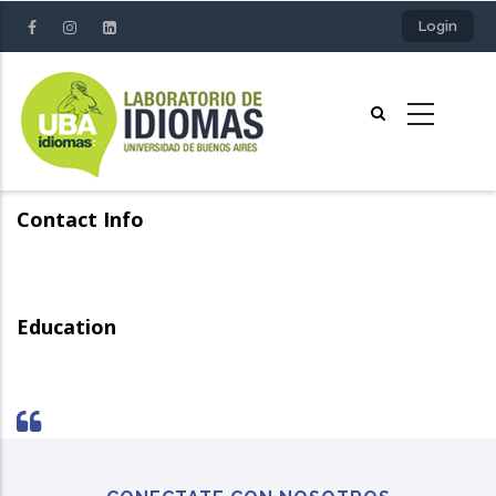
Pasar
Login
al
contenido
principal
Contact Info
Education