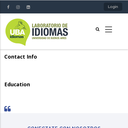
Pasar
Login
al
contenido
principal
Contact Info
Education